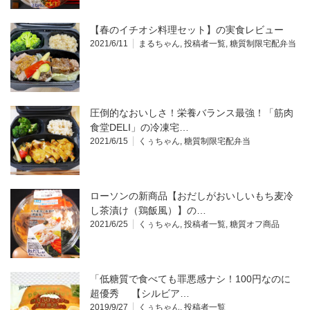
【春のイチオシ料理セット】の実食レビュー
2021/6/11
まるちゃん
,
投稿者一覧
,
糖質制限宅配弁当
圧倒的なおいしさ！栄養バランス最強！「筋肉
食堂DELI」の冷凍宅…
2021/6/15
くぅちゃん
,
糖質制限宅配弁当
ローソンの新商品【おだしがおいしいもち麦冷
し茶漬け（鶏飯風）】の…
2021/6/25
くぅちゃん
,
投稿者一覧
,
糖質オフ商品
「低糖質で食べても罪悪感ナシ！100円なのに
超優秀 【シルビア…
2019/9/27
くぅちゃん
,
投稿者一覧