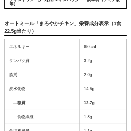
等）
オートミール「まろやかチキン」栄養成分表示（1食
22.5g当たり）
エネルギー
85kcal
タンパク質
3.2g
脂質
2.0g
炭水化物
14.5g
―糖質
12.7g
―食物繊維
1.8g
食塩相当量
1.1g