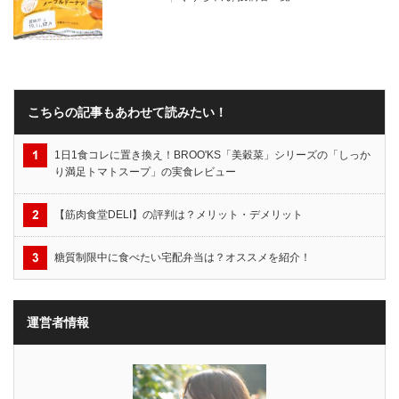
こちらの記事もあわせて読みたい！
1日1食コレに置き換え！BROO'KS「美穀菜」シリーズの「しっか
り満足トマトスープ」の実食レビュー
【筋肉食堂DELI】の評判は？メリット・デメリット
糖質制限中に食べたい宅配弁当は？オススメを紹介！
運営者情報