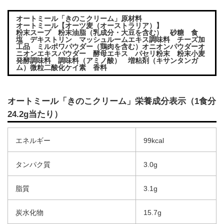
オートミール「きのこクリーム」原材料
オートミール【オーツ麦（オーストラリア）】
粉末スープ 粉末油脂（乳成分・大豆を含む） 砂糖 食
塩 デキストリン マッシュルームエキス調味料 チーズ加
工品 ミルポワパウダー（鶏肉を含む）オニオンパウダーオ
ニオンエキスパウダー 酵母エキス パセリ粉末 粉末小麦
発酵調味料 調味料（アミノ酸） 増粘剤（キサンタンガ
ム）微粒二酸化ケイ素 香料
オートミール「きのこクリーム」栄養成分表示（1食分
24.2g当たり）
エネルギー
99kcal
タンパク質
3.0g
脂質
3.1g
炭水化物
15.7g