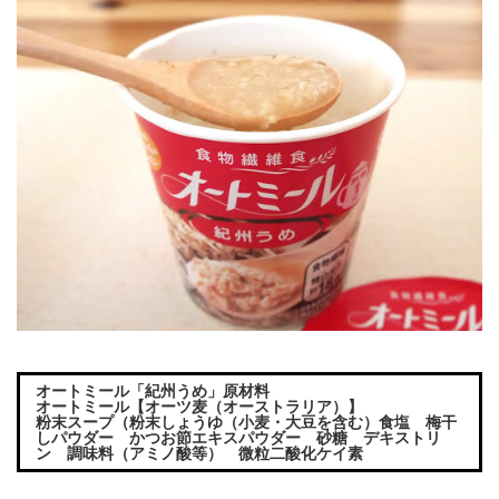
オートミール「紀州うめ」原材料
オートミール【オーツ麦（オーストラリア）】
粉末スープ（粉末しょうゆ（小麦・大豆を含む）食塩 梅干
しパウダー かつお節エキスパウダー 砂糖 デキストリ
ン 調味料（アミノ酸等） 微粒二酸化ケイ素