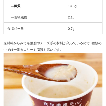
―糖質
13.6g
―食物繊維
2.1g
食塩相当量
0.7g
原材料からみても油脂やチーズ系の材料が入っているので3種類の
中では一番カロリーも脂質も高いです。