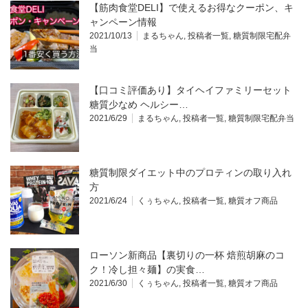
【筋肉食堂DELI】で使えるお得なクーポン、キ
ャンペーン情報
2021/10/13
まるちゃん
,
投稿者一覧
,
糖質制限宅配弁
当
【口コミ評価あり】タイヘイファミリーセット
糖質少なめ ヘルシー…
2021/6/29
まるちゃん
,
投稿者一覧
,
糖質制限宅配弁当
糖質制限ダイエット中のプロティンの取り入れ
方
2021/6/24
くぅちゃん
,
投稿者一覧
,
糖質オフ商品
ローソン新商品【裏切りの一杯 焙煎胡麻のコ
ク！冷し担々麺】の実食…
2021/6/30
くぅちゃん
,
投稿者一覧
,
糖質オフ商品