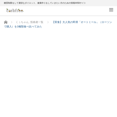
糖質制限をして適切なダイエット、健康作りをしていきたい方のための情報WEBサイト
ホーム
くぅちゃん
,
投稿者一覧
【実食】大人気の即席「オートミール」（ローソン
で購入）を3種類食べ比べてみた