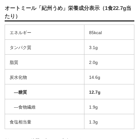
オートミール「紀州うめ」栄養成分表示（1食22.7g当
たり）
エネルギー
85kcal
タンパク質
3.1g
脂質
2.0g
炭水化物
14.6g
―糖質
12.7g
―食物繊維
1.9g
食塩相当量
1.3g