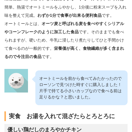
簡単。熱湯でオートミールをふやかし、1分後に粉末スープを入れ
味を整えて完成。
わずか1分で食事が出来る便利食品
です。
オートミールとは、
オーツ麦と呼ばれる麦を食べやすくシリアル
やコーンフレークのように加工した食品
です。そのままでも食べ
られますが、硬いため、牛乳に浸したり煮たりしてひと手間かけ
て食べるのが一般的です。
栄養価が高く、食物繊維が多く含まれ
るので今注目の食品
です。
オートミールを前から食べてみたかったので
ローソンで見つけた時すぐに購入しました！
片手で持てる小さいカップなので食べる前は
足りるかな？と思いました。
実食 お湯を入れて混ざたらとろとろに
優しい鶏だしのまろやかチキン