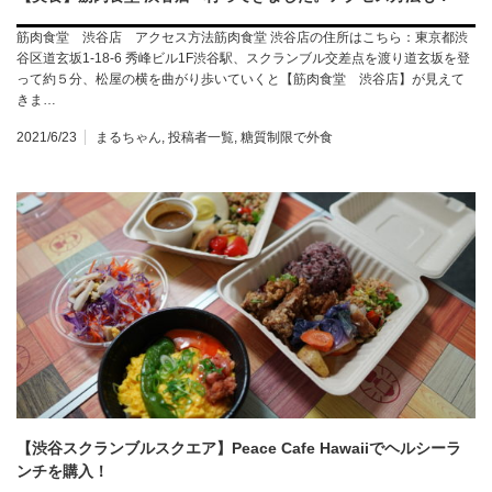
筋肉食堂 渋谷店 アクセス方法筋肉食堂 渋谷店の住所はこちら：東京都渋
谷区道玄坂1-18-6 秀峰ビル1F渋谷駅、スクランブル交差点を渡り道玄坂を登
って約５分、松屋の横を曲がり歩いていくと【筋肉食堂 渋谷店】が見えて
きま…
2021/6/23
まるちゃん
,
投稿者一覧
,
糖質制限で外食
【渋谷スクランブルスクエア】Peace Cafe Hawaiiでヘルシーラ
ンチを購入！