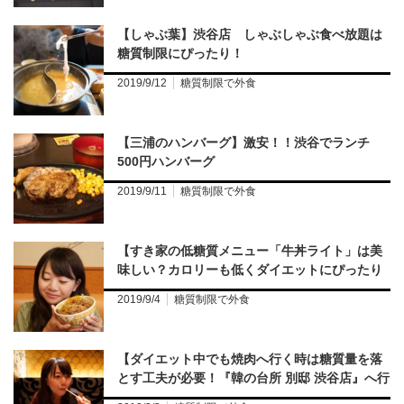
【しゃぶ葉】渋谷店 しゃぶしゃぶ食べ放題は
糖質制限にぴったり！
2019/9/12
糖質制限で外食
【三浦のハンバーグ】激安！！渋谷でランチ
500円ハンバーグ
2019/9/11
糖質制限で外食
【すき家の低糖質メニュー「牛丼ライト」は美
味しい？カロリーも低くダイエットにぴったり
なメニュー】
2019/9/4
糖質制限で外食
【ダイエット中でも焼肉へ行く時は糖質量を落
とす工夫が必要！『韓の台所 別邸 渋谷店』へ行
って来ました。】