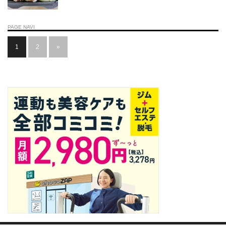
PAGE NAVI
1
2
»