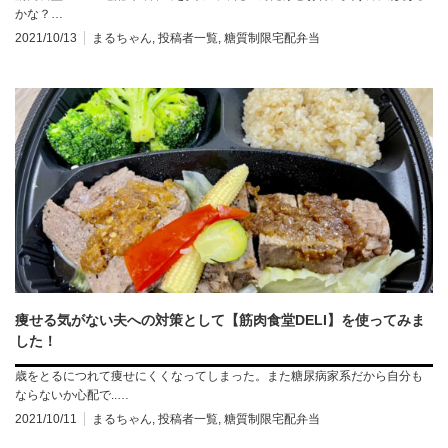
かな？…
2021/10/13
まるちゃん
,
投稿者一覧
,
糖質制限宅配弁当
痩せる気がない夫への対策として【筋肉食堂DELI】を使ってみま
した！
歳をとるにつれて痩せにくくなってしまった。また糖尿病家系だから自分も
ならないか心配で..…
2021/10/11
まるちゃん
,
投稿者一覧
,
糖質制限宅配弁当