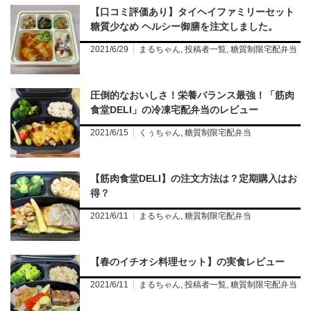
【口コミ評価あり】タイヘイファミリーセット
糖質少なめ ヘルシー御膳を注文しました。
2021/6/29
まるちゃん
,
投稿者一覧
,
糖質制限宅配弁当
圧倒的なおいしさ！栄養バランス最強！「筋肉
食堂DELI」の冷凍宅配弁当のレビュー
2021/6/15
くぅちゃん
,
糖質制限宅配弁当
【筋肉食堂DELI】の注文方法は？定期購入はお
得？
2021/6/11
まるちゃん
,
糖質制限宅配弁当
【春のイチオシ料理セット】の実食レビュー
2021/6/11
まるちゃん
,
投稿者一覧
,
糖質制限宅配弁当