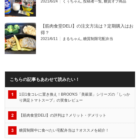
2021/6/24
くぅちゃん
,
投稿者一覧
,
糖質オフ商品
【筋肉食堂DELI】の注文方法は？定期購入はお
得？
2021/6/11
まるちゃん
,
糖質制限宅配弁当
こちらの記事もあわせて読みたい！
1日1食コレに置き換え！BROO'KS「美穀菜」シリーズの「しっか
り満足トマトスープ」の実食レビュー
【筋肉食堂DELI】の評判は？メリット・デメリット
糖質制限中に食べたい宅配弁当は？オススメを紹介！