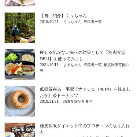
【自己紹介】くぅちゃん
2019/10/21
くぅちゃん
,
投稿者一覧
痩せる気がない夫への対策として【筋肉食堂
DELI】を使ってみまし…
2021/10/11
まるちゃん
,
投稿者一覧
,
糖質制限宅配弁
当
低糖質弁当 宅配でナッシュ（nush）を注文し
たが紅茶ドーナッツ…
2019/11/21
糖質制限宅配弁当
糖質制限ダイエット中のプロティンの取り入れ
方