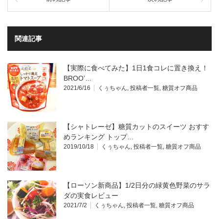
関連記事
【実際に食べてみた】1日1食コレに置き換え！
BROO’…
2021/6/16
くぅちゃん
,
投稿者一覧
,
糖質オフ商品
【シャトレーゼ】糖質カットのスイーツ おすす
めランキング トップ…
2019/10/18
くぅちゃん
,
投稿者一覧
,
糖質オフ商品
【ローソン新商品】1/2日分の緑黄色野菜のサラ
ダの実食レビュー
2021/7/2
くぅちゃん
,
投稿者一覧
,
糖質オフ商品