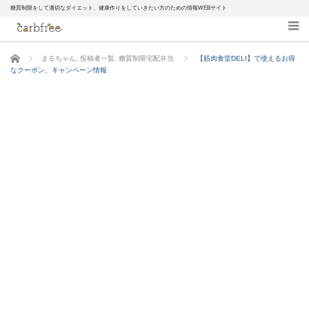
糖質制限をして適切なダイエット、健康作りをしていきたい方のための情報WEBサイト
ホーム
まるちゃん
,
投稿者一覧
,
糖質制限宅配弁当
【筋肉食堂DELI】で使えるお得
なクーポン、キャンペーン情報