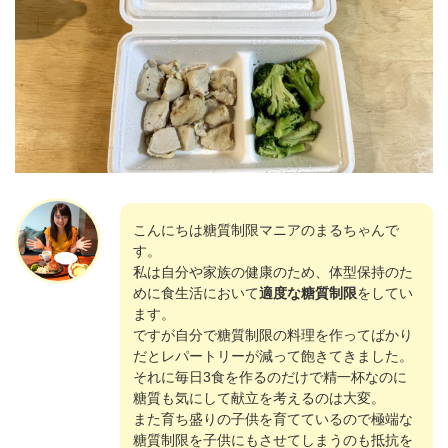
こんにちは糖質制限マニアのまるちゃんで
す。
私は自分や家族の健康のため、体型保持のた
めに食生活において
適度な糖質制限
をしてい
ます。
ですが自分で糖質制限の料理を作ってばかり
だとレパートリーが減って飽きてきました。
それに毎日3食を作るのだけで精一杯なのに
糖質も気にして献立を考えるのは大変。
また育ち盛りの子供を育てているので極端な
糖質制限を子供にもさせてしまうのも抵抗を