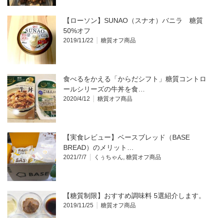
【ローソン】SUNAO（スナオ）バニラ 糖質
50%オフ
2019/11/22
糖質オフ商品
食べるをかえる「からだシフト」糖質コントロ
ールシリーズの牛丼を食…
2020/4/12
糖質オフ商品
【実食レビュー】ベースブレッド（BASE
BREAD）のメリット…
2021/7/7
くぅちゃん
,
糖質オフ商品
【糖質制限】おすすめ調味料 5選紹介します。
2019/11/25
糖質オフ商品