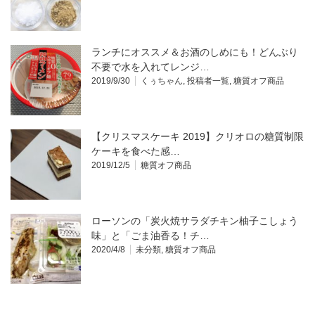
ランチにオススメ＆お酒のしめにも！どんぶり
不要で水を入れてレンジ…
2019/9/30
くぅちゃん
,
投稿者一覧
,
糖質オフ商品
【クリスマスケーキ 2019】クリオロの糖質制限
ケーキを食べた感…
2019/12/5
糖質オフ商品
ローソンの「炭火焼サラダチキン柚子こしょう
味」と「ごま油香る！チ…
2020/4/8
未分類
,
糖質オフ商品