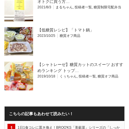
オトクに買う方…
2021/8/3
まるちゃん
,
投稿者一覧
,
糖質制限宅配弁当
【低糖質レシピ】「トマト鍋」
2023/10/25
糖質オフ商品
【シャトレーゼ】糖質カットのスイーツ おすす
めランキング トップ…
2019/10/18
くぅちゃん
,
投稿者一覧
,
糖質オフ商品
こちらの記事もあわせて読みたい！
1日1食コレに置き換え！BROO'KS「美穀菜」シリーズの「しっか