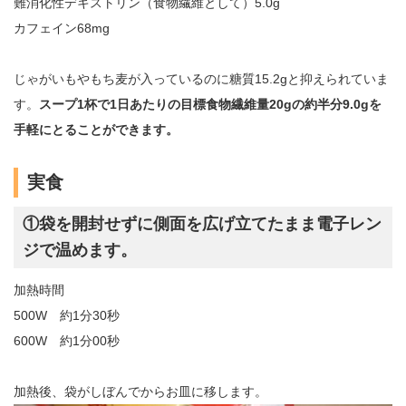
難消化性デキストリン（食物繊維として）5.0g
カフェイン68mg
じゃがいもやもち麦が入っているのに糖質15.2gと抑えられていま
す。
スープ1杯で1日あたりの目標食物繊維量20gの約半分9.0gを
手軽にとることができます。
実食
①袋を開封せずに側面を広げ立てたまま電子レン
ジで温めます。
加熱時間
500W 約1分30秒
600W 約1分00秒
加熱後、袋がしぼんでからお皿に移します。