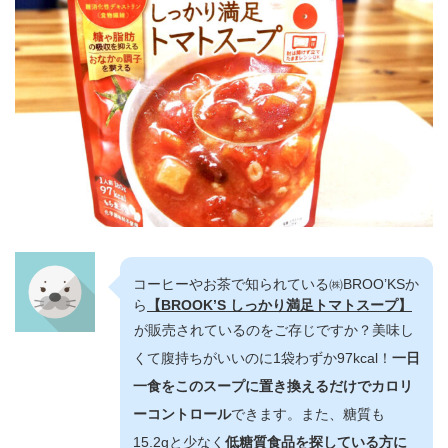
コーヒーやお茶で知られている㈱BROO’KSか
ら
【BROOK’S しっかり満足トマトスープ】
が販売されているのをご存じですか？美味し
くて腹持ちがいいのに1袋わずか97kcal！
一日
一食をこのスープに置き換えるだけでカロリ
ーコントロール
できます。また、糖質も
15.2gと少なく
低糖質食品を探している方に