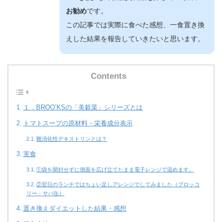
お勧め
です。
この記事では実際に食べた感想、一食置き換
えした結果を報告していきたいと思います。
Contents
１．BROO’KSの「美穀菜」シリーズとは
トマトスープの原材料・栄養成分表示
難消化性デキストリンとは？
実食
①袋を開封せずに側面を広げ立てたまま電子レンジで温めます。
②翌日のランチではちょい足しアレンジでしてみました（ブロッコ
リー・サバ缶）
置き換えダイエットした結果・感想