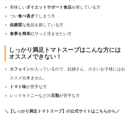
美味しい
ダイエットサポート食品
を探している方
つい
食べ過ぎ
てしまう方
低糖質
な食品を探している方
食事を簡単に
サッと済ませたい方
しっかり満足トマトスープはこんな方には
オススメできない！
カフェイン
が入っているので、妊婦さん、小さいお子様にはお
ススメ出来ません。
トマト味
が苦手な方
レッドキドニーなどの
豆類
が苦手な方
＼【しっかり満足トマトスープ】の公式サイトはこちらから／
しっかり満足トマトスープ