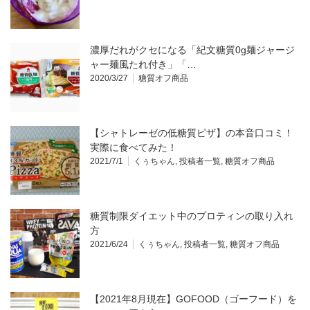
濃厚だれがクセになる「紀文糖質0g麺ジャージ
ャー麺風たれ付き」「…
2020/3/27
糖質オフ商品
【シャトレーゼの低糖質ピザ】の本音口コミ！
実際に食べてみた！
2021/7/1
くぅちゃん
,
投稿者一覧
,
糖質オフ商品
糖質制限ダイエット中のプロティンの取り入れ
方
2021/6/24
くぅちゃん
,
投稿者一覧
,
糖質オフ商品
【2021年8月現在】GOFOOD（ゴーフード）を