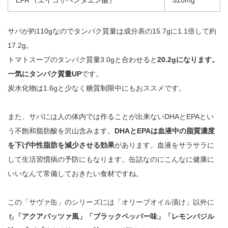
サバが約110gなのでタンパク質量は成分表の15.7gに1.1倍して約
17.2g。
トマトスープのタンパク質量3.0gと合わせると
20.2gになります。
一気にタンパク質量UP
です。
炭水化物は1.6gと少なく糖質制限中にもおススメです。
また、サバには人の体内では作ることが出来ないDHAとEPAとい
う不飽和脂肪酸を沢山含みます。
DHAとEPAは血液中の脂質濃度
を下げ中性脂肪を減少させる効果
があります。血液をサラサラに
して生活習慣病の予防にもなります。缶詰なのにこんなに健康に
いいなんて常備しておきたい食材ですね。
この「サヴァ缶」のシリーズには「オリーブオイル漬け」以外に
も
「アクアパッツァ風」「ブラックペッパー味」「レモンバジル