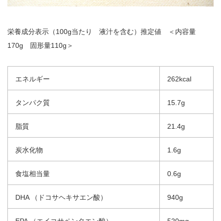
栄養成分表示（100g当たり 液汁を含む）推定値 ＜内容量
170g 固形量110g＞
エネルギー
262kcal
タンパク質
15.7g
脂質
21.4g
炭水化物
1.6g
食塩相当量
0.6g
DHA （ドコサヘキサエン酸）
940g
EPA （エイコサペンタエン酸）
520mg