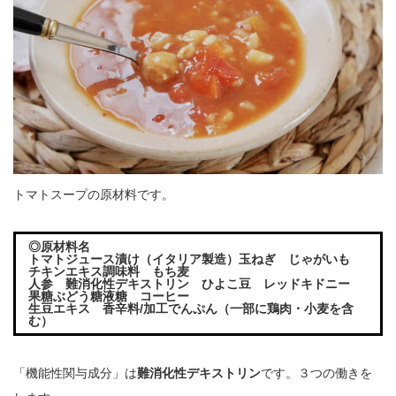
トマトスープの原材料です。
◎原材料名
トマトジュース漬け（イタリア製造）玉ねぎ じゃがいも
チキンエキス調味料 もち麦
人参 難消化性デキストリン ひよこ豆 レッドキドニー
果糖ぶどう糖液糖 コーヒー
生豆エキス 香辛料/加工でんぷん（一部に鶏肉・小麦を含
む）
「機能性関与成分」は
難消化性デキストリン
です。３つの働きを