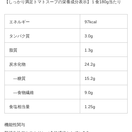
【しっかり満足トマトスープの栄養成分表示】１食180g当たり
エネルギー
97kcal
タンパク質
3.0g
脂質
1.3g
炭水化物
24.2g
―糖質
15.2g
―食物繊維
9.0g
食塩相当量
1.25g
機能性関与