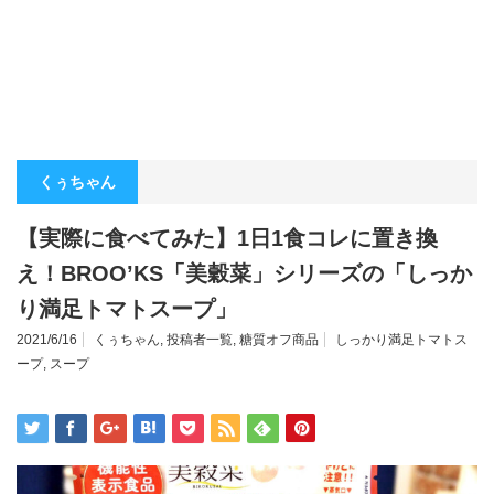
くぅちゃん
【実際に食べてみた】1日1食コレに置き換
え！BROO’KS「美穀菜」シリーズの「しっか
り満足トマトスープ」
2021/6/16
くぅちゃん
,
投稿者一覧
,
糖質オフ商品
しっかり満足トマトス
ープ
,
スープ