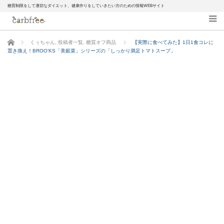
糖質制限をして適切なダイエット、健康作りをしていきたい方のための情報WEBサイト
ホーム
くぅちゃん
,
投稿者一覧
,
糖質オフ商品
【実際に食べてみた】1日1食コレに
置き換え！BROO’KS「美穀菜」シリーズの「しっかり満足トマトスープ」